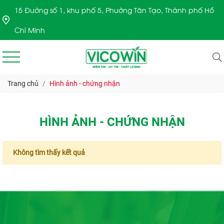
15 Đường số 1, khu phố 5, Phường Tân Tạo, Thành phố Hồ
Chí Minh
Trang chủ
Hình ảnh - chứng nhận
HÌNH ẢNH - CHỨNG NHẬN
Không tìm thấy kết quả