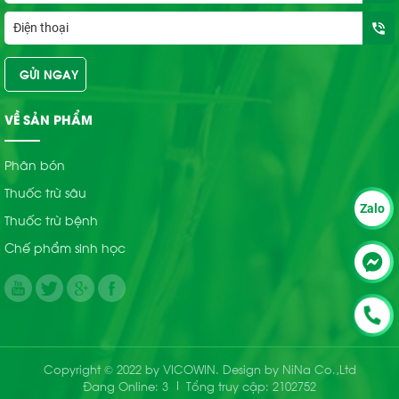
VỀ SẢN PHẨM
Phân bón
Thuốc trừ sâu
Zalo
Thuốc trừ bệnh
Chế phẩm sinh học
Copyright © 2022 by VICOWIN. Design by NiNa Co.,Ltd
Đang Online: 3
Tổng truy cập: 2102752