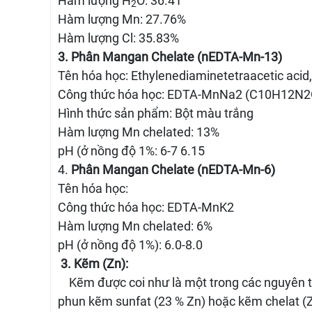
Hàm lượng H
O: 36.41
2
Hàm lượng Mn: 27.76%
Hàm lượng Cl: 35.83%
3. Phân Mangan Chelate (nEDTA-Mn-13)
Tên hóa học: Ethylenediaminetetraacetic ac
Công thức hóa học: EDTA-MnNa2 (C10H12N
Hình thức sản phẩm: Bột màu trắng
Hàm lượng Mn chelated: 13%
pH (ở nồng độ 1%: 6-7 6.15
4.
Phân Mangan Chelate (nEDTA-Mn-6)
Tên hóa học:
Công thức hóa học: EDTA-MnK2
Hàm lượng Mn chelated: 6%
pH (ở nồng độ 1%): 6.0-8.0
3. Kẽm (Zn):
Kẽm được coi như là một trong các nguyên tố 
phun kẽm sunfat (23 % Zn) hoặc kẽm chelat (Zn 