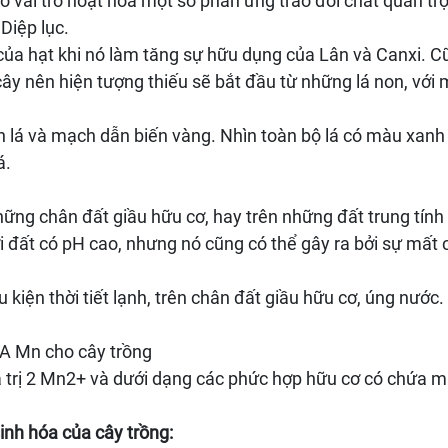
vai trò hoạt hóa một số phản ứng trao đổi chất quan trọ
Diệp lục.
ủa hạt khi nó làm tăng sự hữu dụng của Lân và Canxi. C
y nên hiện tượng thiếu sẽ bắt đầu từ những lá non, với m
gân lá và mạch dẫn biến vàng. Nhìn toàn bộ lá có màu xan
á.
ng chân đất giầu hữu cơ, hay trên những đất trung tính
 đất có pH cao, nhưng nó cũng có thể gây ra bởi sự mất 
kiện thời tiết lạnh, trên chân đất giầu hữu cơ, úng nước. T
TA Mn cho cây trồng
 trị 2 Mn2+ và dưới dạng các phức hợp hữu cơ có chứa 
inh hóa của cây trồng: