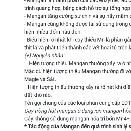
- Mangan là thành phần của các enzyme. Nó có 
trình quang hợp, bằng cách hỗ trợ sự tổng hợp 
- Mangan tăng cường sự chín và sự nẩy mầm c
- Mangan cũng không được tái sử dụng trong câ
hiện nhiều đốm nâu đen.
- Biểu hiện rõ nhất khi cây thiếu Mn là phần 
thịt lá và phát triển thành các vết hoại tử trên l
(+) Nguyên nhân:
Hiện tượng thiếu Mangan thường xảy ra ở nhữ
Mặc dù hiện tượng thiếu Mangan thường đi với
Magie và Sắt.
Hiện tượng thiếu thường xảy ra rõ nét khi điều 
đất khô ráo.
Tên gọi chung của các loại phân cung cấp ED
Cây trồng hút mangan ở dạng ion mangan
hóa
Cây không sử dụng mangan hóa trị bốn Mn4+.
* Tác động của Mangan đến quá trình sinh lý s