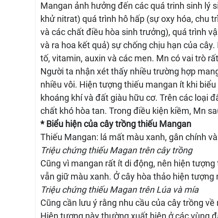
Mangan ảnh hưởng đến các quá trinh sinh lý s
khử nitrat) quá trình hô hấp (sự oxy hóa, chu 
và các chất điều hòa sinh trưởng), quá trình v
và ra hoa kết quả) sự chống chịu hạn của cây.
tố, vitamin, auxin và các men. Mn có vai trò r
Người ta nhận xét thấy nhiều trường hợp manga
nhiều vôi. Hiện tượng thiếu mangan ít khi biểu
khoáng khí và đất giàu hữu cơ. Trên các loại đ
chất khó hòa tan. Trong điều kiện kiềm, Mn s
* Biểu hiện của cây trồng thiếu Mangan
Thiếu Mangan: lá mất màu xanh, gân chính v
Triệu chứng thiếu Magan trên cây trồng
Cũng vì mangan rất ít di động, nên hiện tượng 
vẫn giữ màu xanh. Ở cây hòa thảo hiện tượng
Triệu chứng thiếu Magan trên Lúa và mía
Cũng cần lưu ý rằng nhu cầu của cây trồng v
Hiện tượng này thường xuất hiện ở các vùng đấ