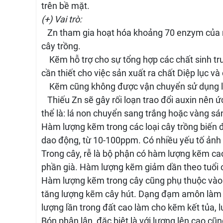
trên bề mặt.
(+) Vai trò:
Zn tham gia hoạt hóa khoảng 70 enzym của nhi
cây trồng.
Kẽm hỗ trợ cho sự tổng hợp các chất sinh trư
cần thiết cho việc sản xuất ra chất Diệp lục v
Kẽm cũng không được vận chuyển sử dụng lại 
Thiếu Zn sẽ gây rối loạn trao đổi auxin nên ức
thể là: lá non chuyển sang trắng hoặc vàng s
Hàm lượng kẽm trong các loại cây trồng biến 
dao động, từ 10-100ppm. Có nhiều yếu tố ảnh
Trong cây, rễ là bộ phận có hàm lượng kẽm ca
phần già. Hàm lượng kẽm giảm dần theo tuổi 
Hàm lượng kẽm trong cây cũng phụ thuộc vào 
tăng lượng kẽm cây hút. Dạng đạm amôn làm g
lượng lần trong đất cao làm cho kẽm kết tủa,
Bón phân lân, đặc biệt là với lượng lên cao c