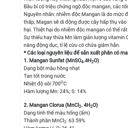
Bầu bí có triệu chứng ngộ độc mangan, các tổ
Nguyên nhân: nhiễm độc Mangan là do mức độ 
thấp, Magan sẽ di động được cây hấp thụ vào 
hại. Thiệt hại do nhiễm độc mangan có thể rất
Sự thiếu hay thừa Mn làm giản lượng vitamin 
năng động dục, tỉ lệ cừu có chửa giảm hẳn.
* Các loại nguyên liệu để sản xuất phân có m
1. Mangan Sunfat (MnSO
.4H
O)
4
2
Dạng bột màu hồng nhạt
Tan tốt trong nước
O
Nhiệt độ sôi 700
C
Hàm lượng Mn: 24%; S: 14%
2. Mangan Clorua (MnCl
. 4H
O)
2
2
Dạng tinh thể màu hổng (ẩm)
Thành phần MnCl
: 63.59%
2