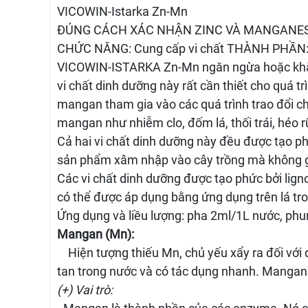
VICOWIN-Istarka Zn-Mn
ĐÚNG CÁCH XÁC NHẬN ZINC VÀ MANGANES
CHỨC NĂNG: Cung cấp vi chất THÀNH PHẦN:
VICOWIN-ISTARKA Zn-Mn ngăn ngừa hoặc khắc p
vi chất dinh dưỡng này rất cần thiết cho quá t
mangan tham gia vào các quá trình trao đổi c
mangan như nhiễm clo, đốm lá, thối trái, héo r
Cả hai vi chất dinh dưỡng này đều được tạo ph
sản phẩm xâm nhập vào cây trồng mà không gây
Các vi chất dinh dưỡng được tạo phức bởi lig
có thể được áp dụng bằng ứng dụng trên lá tron
Ứng dụng và liều lượng: pha 2ml/1L nước, phun
Mangan (Mn):
Hiện tượng thiếu Mn, chủ yếu xẩy ra đối với 
tan trong nước và có tác dụng nhanh. Mangan 
(+) Vai trò: