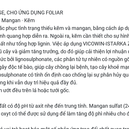
E, CHO ỨNG DỤNG FOLIAR
 Mangan · Kẽm
hục tình trạng thiếu kẽm và mangan, bằng cách áp dụng 
rình quang hợp diễn ra. Ngoài ra, kẽm cần thiết cho sự hì
hất như tổng hợp lignin. Việc áp dụng VICOWIN-ISTARKA 
ũ cây và giảm tăng trưởng, do đó giúp cải thiện lợi nhuận 
ức bởi lignosulphonate, các phân tử tự nhiên có nguồn gố
 độc tế bào, giúp cây chồng lại bệnh, tạo cây khoẻ mạnh
nosulphonate có tính ổn định cao chống lại sự phân hủy
g khi vẫn duy trì hiệu quả đầy đủ.
 ướt đều trên lá hoặc tưới gốc.
đất có độ pH từ axit nhẹ đến trung tính. Mangan sulfat (
oxyt có thể được sử dụng để làm tăng độ phì nhiêu cho đ