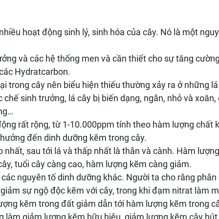
ều hoạt động sinh lý, sinh hóa của cây. Nó là một nguyê
ởng và các hệ thống men và cần thiết cho sự tăng cường 
à các Hydratcarbon.
trong cây nên biểu hiện thiếu thường xảy ra ở những lá
 chế sinh trưởng, lá cây bị biến dạng, ngắn, nhỏ và xoăn,
áng…
động rất rộng, từ 1-10.000ppm tính theo hàm lượng chất k
 hưởng đến dinh dưỡng kẽm trong cây.
o nhất, sau tới lá và thấp nhất là thân và cành. Hàm lượ
cây, tuổi cây càng cao, hàm lượng kẽm càng giảm.
các nguyên tố dinh dưỡng khác. Người ta cho rằng phân 
iảm sự ngộ độc kẽm với cây, trong khi đạm nitrat làm
 lượng kẽm trong đất giảm dẫn tới hàm lượng kẽm trong c
ũng làm giảm lượng kẽm hữu hiệu, giảm lượng kẽm cây hút 