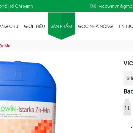
 phố Hồ Chí Minh
vicowinvn@gmai
ANG CHỦ
GIỚI THIỆU
SẢN PHẨM
GÓC NHÀ NÔNG
TIN TỨ
Zn-Mn
VI
Giá
Bao