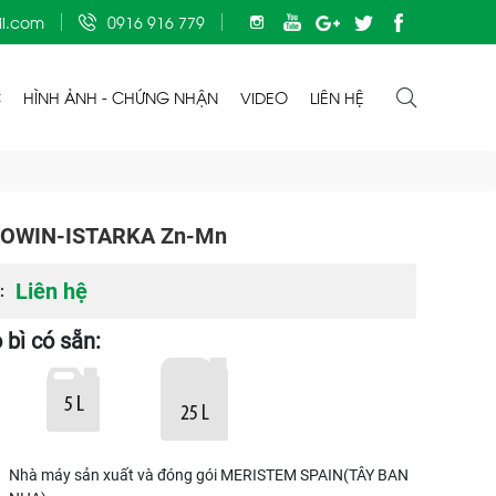
l.com
0916 916 779
C
HÌNH ẢNH - CHỨNG NHẬN
VIDEO
LIÊN HỆ
COWIN-ISTARKA Zn-Mn
Liên hệ
:
 bì có sẵn:
Nhà máy sản xuất và đóng gói MERISTEM SPAIN(TÂY BAN