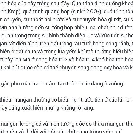
inh hóa của cây trồng sau đây: Quá trình dinh dưỡng kho
trình Krep), quá trình quang hợp (sự khử CO
), quá trình tổ
2
ận chuyển, sự thoát hơi nước và sự chuyển hóa gluxit, sự 
 Mn ảnh hưởng đến sự tổng hợp nhiều loại chất như đường
ất quan trọng trong sự hình thành diệp lục và xúc tiến sự 
n rất diển hình: trên đất trồng rau tưới bằng cống rãnh,
 hiện ở đất chua và trồng lúa yếm khí mà thường biểu hiện
ất này ion Mn ở dạng hóa trị 3 và hóa trị 4 khó hòa tan h
au khi hút được còn có thể chuyển sang dạng oxy hóa và 
à gân phụ màu xanh đậm tạo thành các dạng ô vuông.
thiếu mangan thường có biểu hiện trước tiên ở các lá non.
 này cũng xuất hiện nhưng không rõ ràng.
ề mangan không có và hiện tượng độc do thừa mangan thư
t phèn và đi đôi với độc sắt, đất chua trũng yếm khí.